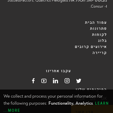
מבוסס SAP הכולל את SuccessFactors, Qualtrics Fieldglass
ו- Concur.
עמוד הבית
פתרונות
לקוחות
בלוג
אירועים קרובים
קריירה
עקבו אחרינו
המיקומים שלנו
We collect and process your personal information for
IN
CZ
IL
USA
DE
UK
the following purposes:
Functionality, Analytics
.
LEARN
תנאי שימוש
פרטיות
MORE...
Email us with c
צרו קשר