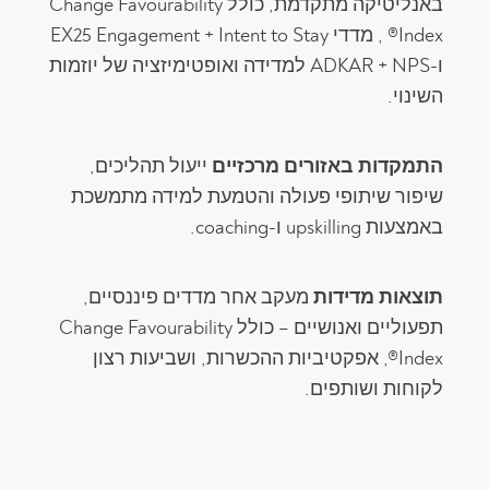
באנליטיקה מתקדמת, כולל Change Favourability
Index® , מדדי EX25 Engagement + Intent to Stay
ו-ADKAR + NPS למדידה ואופטימיזציה של יוזמות
השינוי.
התמקדות באזורים מרכזיים
ייעול תהליכים,
שיפור שיתופי פעולה והטמעת למידה מתמשכת
באמצעות upskilling ו-coaching.
תוצאות מדידות
מעקב אחר מדדים פיננסיים,
תפעוליים ואנושיים – כולל Change Favourability
Index®, אפקטיביות ההכשרות, ושביעות רצון
לקוחות ושותפים.